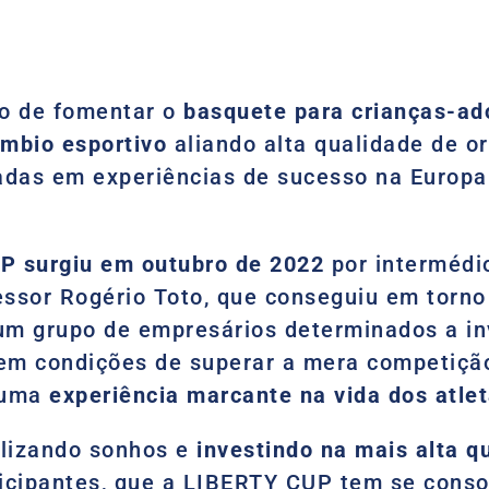
 de fomentar o
basquete para crianças-ad
ambio esportivo
aliando alta qualidade de 
adas em experiências de sucesso na Europa
P surgiu em outubro de 2022
por intermédi
fessor Rogério Toto, que conseguiu em torn
 um grupo de empresários determinados a in
 em condições de superar a mera competição
 uma
experiência marcante na vida dos atl
lizando sonhos e
investindo na mais alta q
ticipantes, que a LIBERTY CUP tem se cons