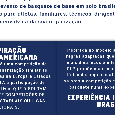
 evento de basquete de base em solo brasile
 para atletas, familiares, técnicos, dirigen
 envolvida da sua organização.
PIRAÇÃO
Inspirada no modelo 
AMERICANA
regras adaptadas que
mais dinâmicos e int
é uma competição de
CUP propõe o aprimor
rganização similar as
tático das equipes-at
das na Europa e Estados
valores a competição 
TA a participação de
basquete numa exper
ortivas QUE DISPUTAM
E COMPETIÇÕES DE
EXPERIÊNCIA 
STADUAIS OU LIGAS
BRAS
GIONAIS.