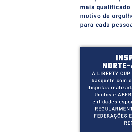
mais qualificado
motivo de orgulho
para cada pessoa
INS
NORTE-
A LIBERTY CUP 
basquete com o
disputas realiza
Unidos e ABER
entidades esp
REGULARMENT
FEDERAÇÕES E
RE