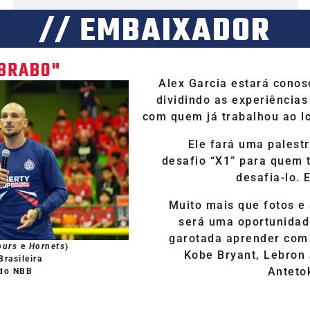
// EMBAIXADOR
 BRABO"
Alex Garcia estará conos
dividindo as experiências
com quem já trabalhou ao lo
Ele fará uma palest
desafio “X1” para quem 
desafia-lo. 
Muito mais que fotos e 
será uma oportunidad
garotada aprender com
purs
e
Hornets
)
Kobe Bryant, Lebron
rasileira
Anteto
 do NBB