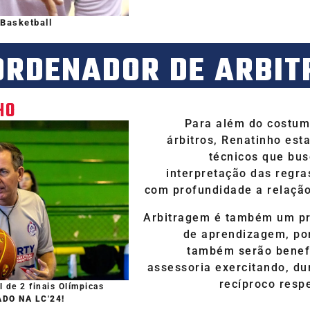
Basketball
ORDENADOR DE ARBI
HO
Para além do costum
árbitros, Renatinho est
técnicos que bu
interpretação das regr
com profundidade a relação 
Arbitragem é também um pr
de aprendizagem, por
também serão benef
assessoria exercitando, du
recíproco resp
l de 2 finais Olímpicas
DO NA LC'24!