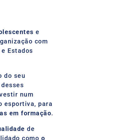
olescentes
e
organização com
 e Estados
o do seu
o desses
vestir num
 esportiva, para
etas em formação
.
ualidade
de
olidado como
o