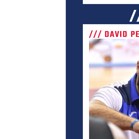
/
/// DAVID P