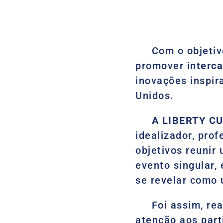
Com o objetivo
promover
interc
inovações inspir
Unidos.
A LIBERTY CU
idealizador, pro
objetivos reunir
evento singular,
se revelar como
Foi assim, rea
atenção aos par