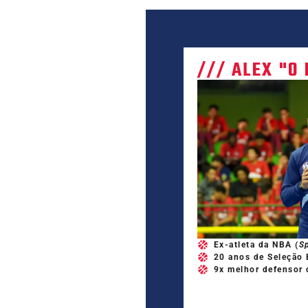
/// ALEX "O
Ex-atleta da NBA (
S
20 anos de Seleção B
9x melhor defensor