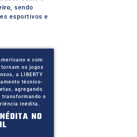
iro,
sendo
tes esportivos e
americano e com
 tornam os jogos
ensos, a LIBERTY
amento técnico-
letas, agregando
e transformando o
iência inédita.
INÉDITA NO
IL