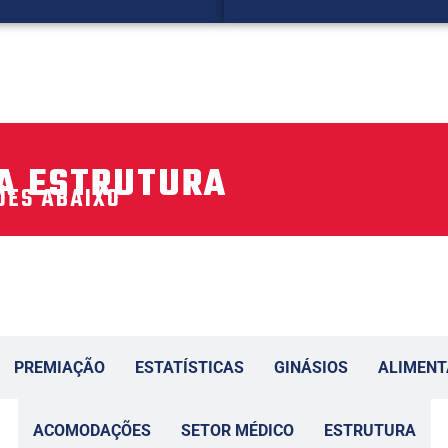
SA ESTRUTURA
ÕES ABAIXO
PREMIAÇÃO
ESTATÍSTICAS
GINÁSIOS
ALIMEN
ACOMODAÇÕES
SETOR MÉDICO
ESTRUTURA