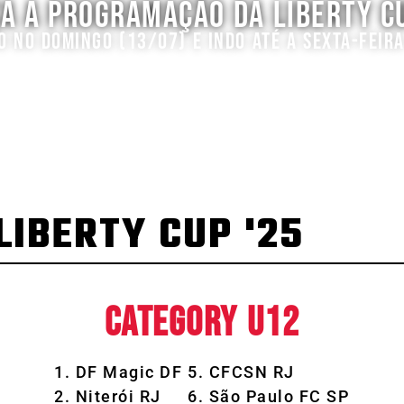
A A PROGRAMAÇÃO DA LIBERTY C
O NO DOMINGO (13/07) E INDO ATÉ A SEXTA-FEIR
LIBERTY CUP '25
CATEGORY U12
1. DF Magic DF
5. CFCSN RJ
2. Niterói RJ
6. São Paulo FC SP