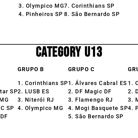
3. Olympico MG
7. Corinthians SP
4. Pinheiros SP
8. São Bernardo SP
CATEGORY U13
GRUPO B
GRUPO C
GR
1. Corinthians SP
1. Álvares Cabral ES
1. 
itar SP
2. LUSB ES
2. DF Magic DF
2. 
 MG
3. Niterói RJ
3. Flamengo RJ
3. 
FC SP
4. Olympico MG
4. Mogi Basquete SP
4. 
 DF
5. São Bernardo SP