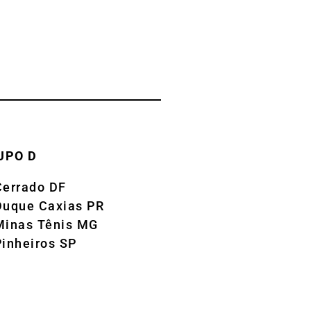
UPO D
Cerrado DF
Duque Caxias PR
Minas Tênis MG
Pinheiros SP