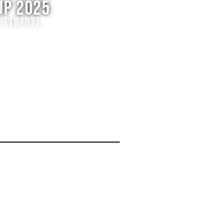
UP 2025
A (18/07)
DÚVIDAS? CHAME NO WHATSAPP!